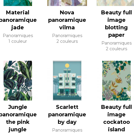
Material
Nova
Beauty full
panoramique
panoramique
image
jade
vilma
blotting
paper
Panoramiques
Panoramiques
1 couleur
2 couleurs
Panoramiques
2 couleurs
Jungle
Scarlett
Beauty full
panoramique
panoramique
image
the pink
by day
cockatoo
jungle
island
Panoramiques