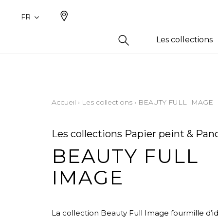
FR
Les collections
Type
Famil
Famil
Coule
Aspec
Uni / f
Dessi
Beige
Accueil
›
Les collections
›
BEAUTY FULL IMAGE
Aspect
Dessi
Blanc
Aspect
Petits
Bleu
Les collections Papier peint & Pa
Coton
Jaune
BEAUTY FULL
Inspira
Orang
Inspir
Rose
IMAGE
Laine
Vert
Lin
Violet
La collection Beauty Full Image fourmille d’i
Polyes