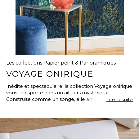
Les collections Papier peint & Panoramiques
VOYAGE ONIRIQUE
Inédite et spectaculaire, la collection Voyage onirique
vous transporte dans un ailleurs mystérieux.
Construite comme un songe, elle alterne des
Lire la suite
paysages réalistes et des plongées dans des contrées
étranges et peuplées d’animaux fabuleux. Il était une
fois... un voyage qui commence au fond des mers, au
milieu des coraux de Récifs. Un zoom ou un
clignement d’œil fait tout à coup apparaître
l’Atlantide. Ici, baleines à la Pinocchio, tortues et