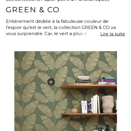
GREEN & CO
Entièrement dédiée à la fabuleuse couleur de
l’espoir qu’est le vert, la collection GREEN & CO va
vous surprendre. Car, le vert a plus d’un tour dans sa
Lire la suite
palette : il se décline dans toutes les nuances sur des
motifs tantôt géométriques, végétaux ou animaliers.
Chaque modèle porte le nom d’une destination
verdoyante pour un voyage naturellement
accessible et flamboyant. Et, on comprend mieux
pourquoi le vert est la grande tendance couleur de
ces dernières années. Tous les papiers peints de la
collection se proposent soit vinyle soit intissé, et
toujours faciles à poser dans toutes les différentes
pièces de la maison (chambre, salle à manger, salon,
bureau…)