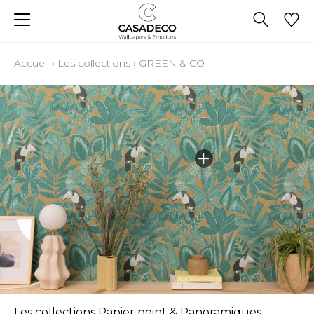
Accueil
›
Les collections
›
GREEN & CO
Les collections Papier peint & Panoramiques