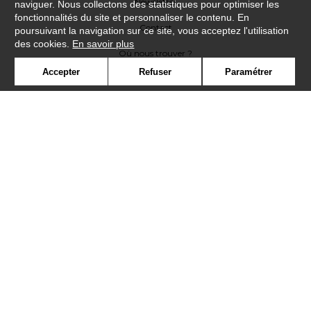
Newsletter
naviguer. Nous collectons des statistiques pour optimiser les
fonctionnalités du site et personnaliser le contenu. En
Contact
poursuivant la navigation sur ce site, vous acceptez l'utilisation
des cookies.
En savoir plus
Où nous trouver ?
Accepter
Refuser
Paramétrer
Lexique
Symbole
Presse
Cookies
Rejoignez-nous !
©Casadeco2019
Confidentialité
Mentions légales