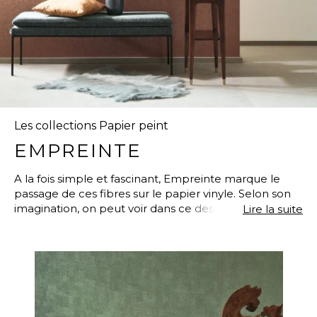
Les collections Papier peint
EMPREINTE
A la fois simple et fascinant, Empreinte marque le
passage de ces fibres sur le papier vinyle. Selon son
imagination, on peut voir dans ce dessin des nervures
Lire la suite
de feuilles, des stries d’arbre, une écorce, un vestige
ancien … Des impressions fugitives revues dans un
style contemporain. Faussement sage et totalement
fascinant, ce vinyle aux 47 couleurs joue la carte de
l’uni sans ennui.