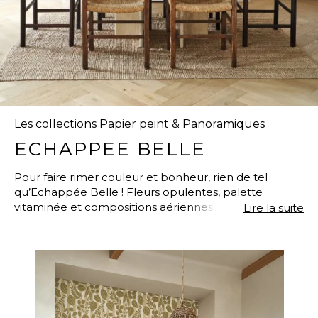
Les collections Papier peint & Panoramiques
ECHAPPEE BELLE
Pour faire rimer couleur et bonheur, rien de tel
qu’Echappée Belle ! Fleurs opulentes, palette
vitaminée et compositions aériennes, les motifs font
Lire la suite
chanter le Sud. Hommage à la Méditerranée, la
gamme se veut aussi lumineuse que vertueuse. Le
support en papier intissé 100% recyclé est un vrai plus
pour ceux qui souhaitent laisser une empreinte plus
durable dans leur intérieur. Echappée belle invoque
la nature provençale, à la fois majestueuse et fragile :
ce choix d’un papier recyclé pour une collection si