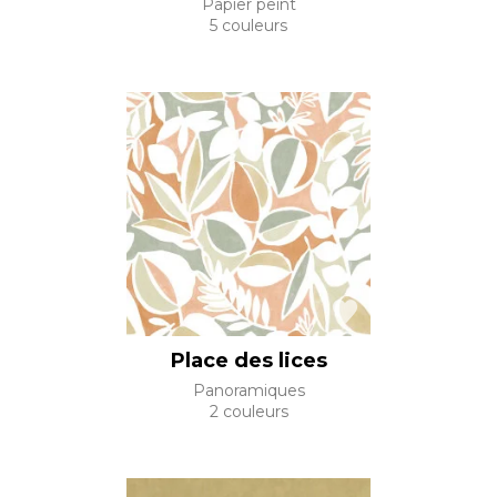
Papier peint
5 couleurs
Place des lices
Panoramiques
2 couleurs