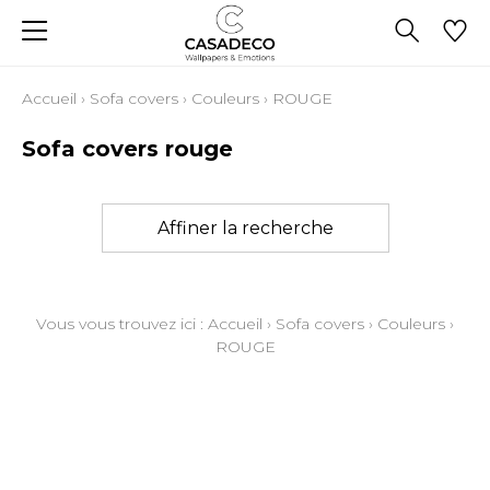
Accueil
›
Sofa covers
›
Couleurs
›
ROUGE
Sofa covers rouge
Affiner la recherche
Vous vous trouvez ici :
Accueil
›
Sofa covers
›
Couleurs
›
ROUGE