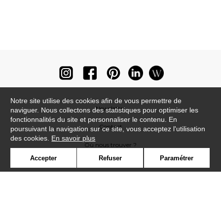
Notre site utilise des cookies afin de vous permettre de
Newsletter
naviguer. Nous collectons des statistiques pour optimiser les
fonctionnalités du site et personnaliser le contenu. En
Contact
poursuivant la navigation sur ce site, vous acceptez l'utilisation
des cookies.
En savoir plus
Où nous trouver ?
Accepter
Refuser
Paramétrer
Lexique
Symbole
Presse
Cookies