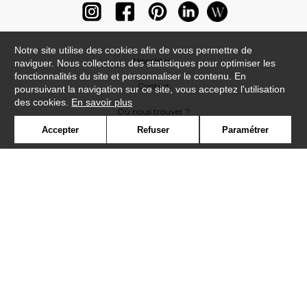
Notre site utilise des cookies afin de vous permettre de
Newsletter
naviguer. Nous collectons des statistiques pour optimiser les
fonctionnalités du site et personnaliser le contenu. En
Contact
poursuivant la navigation sur ce site, vous acceptez l'utilisation
des cookies.
En savoir plus
Où nous trouver ?
Accepter
Refuser
Paramétrer
Lexique
Symbole
Presse
Cookies
Rejoignez-nous !