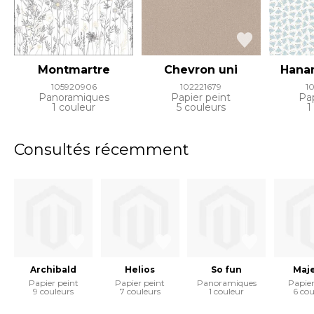
Montmartre
Chevron uni
Hana
105920906
102221679
1
Panoramiques
Papier peint
Pap
1 couleur
5 couleurs
1
Consultés récemment
Archibald
Helios
So fun
Maje
Papier peint
Papier peint
Panoramiques
Papier
9 couleurs
7 couleurs
1 couleur
6 cou