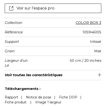
Voir sur l'espace pro
Collection
COLOR BOX 3
Référence
105946105
Support
Intissé
Grain
Mat
Largeur d'un
50 cm / 20 inches
Lé
Hauteur
Largeur
Raccord
Nombre de
Poids g/m²
Entretien
Pose colle
Dépose
Norme COV
ASTME84
Norme
Voir toutes les caractéristiques
310 cm / 122 inches
200 cm / 79 inches
Encollage du mur
Arrachage à sec
Raccord droit
Lavable
Class A
B s1 d0
147
A+
4
Totale
lés
euroclass
Voir moins de caractéristiques
Téléchargements :
Rapport
|
Notice de pose
|
Fiche DOP
|
Fiche produit
|
Image 1 largeur