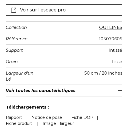
Voir sur l'espace pro
Collection
OUTLINES
Référence
105070605
Support
Intissé
Grain
Lisse
Largeur d'un
50 cm / 20 inches
Lé
Hauteur
Largeur
Raccord
Nombre de
Poids g/m²
Entretien
Pose colle
Dépose
Norme COV
ASTME84
Norme
Voir toutes les caractéristiques
310 cm / 122 inches
200 cm / 79 inches
Encollage du mur
Arrachage à sec
Raccord droit
Lavable
Class A
B s1 d0
147
A+
4
Totale
lés
euroclass
Voir moins de caractéristiques
Téléchargements :
Rapport
|
Notice de pose
|
Fiche DOP
|
Fiche produit
|
Image 1 largeur