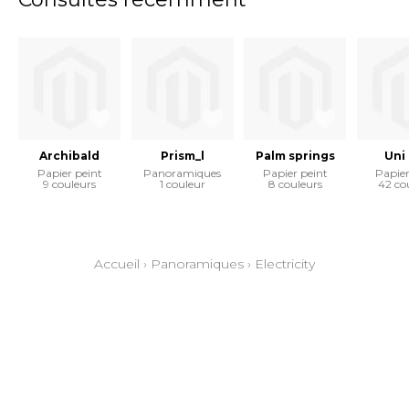
Archibald
Prism_l
Palm springs
Uni
Papier peint
Panoramiques
Papier peint
Papier
9 couleurs
1 couleur
8 couleurs
42 co
Accueil
›
Panoramiques
›
Electricity