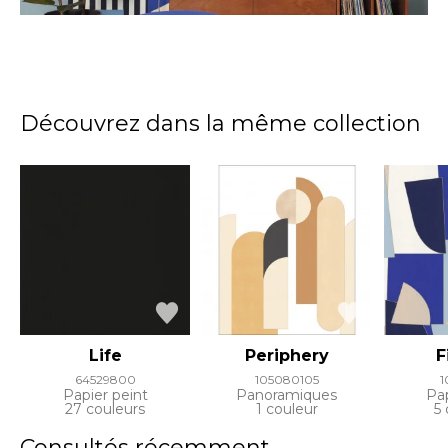
Découvrez dans la même collection
Life
Periphery
F
64529800
105080105
1
Papier peint
Panoramiques
Pap
27 couleurs
1 couleur
5 
Consultés récemment