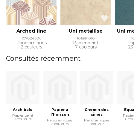
Arched line
Uni metallise
Uni me
107824606
106991010
1
Panoramiques
Papier peint
Pap
2 couleurs
7 couleurs
23
Consultés récemment
Archibald
Papier a
Chemin des
Equa
l'horizon
cimes
Papier peint
Papier
9 couleurs
6 cou
Panoramiques
Panoramiques
2 couleurs
1 couleur