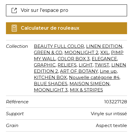
chocolat, havane, praliné…
Voir sur l'espace pro
Calculateur de rouleaux
Collection
BEAUTY FULL COLOR
,
LINEN EDITION
,
GREEN & CO
,
MOONLIGHT 2
,
XXL
,
PIMP
MY WALL
,
COLOR BOX 3
,
ELEGANCE
,
GRAPHIC
,
RELIEFS
,
LIGHT
,
TWIST
,
LINEN
EDITION 2
,
ART OF BOTANY
,
Line up
,
KITCHEN BOX
,
Nouvelle catégorie #4
,
BLUE SHADES
,
MAISON SIMEON
,
MOONLIGHT 3
,
MIX & STRIPES
Référence
103227128
Support
Vinyle sur intissé
Grain
Aspect textile