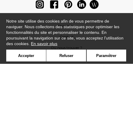
Notre site utilise des cookies afin de vous permettre de
Newsletter
naviguer. Nous collectons des statistiques pour optimiser les
fonctionnalités du site et personnaliser le contenu. En
Contact
poursuivant la navigation sur ce site, vous acceptez l'utilisation
des cookies.
En savoir plus
Où nous trouver ?
Accepter
Refuser
Paramétrer
Lexique
Symbole
Presse
Cookies
Rejoignez-nous !