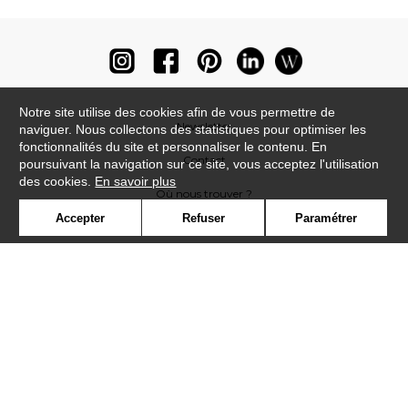
Notre site utilise des cookies afin de vous permettre de
Newsletter
naviguer. Nous collectons des statistiques pour optimiser les
fonctionnalités du site et personnaliser le contenu. En
Contact
poursuivant la navigation sur ce site, vous acceptez l'utilisation
des cookies.
En savoir plus
Où nous trouver ?
Accepter
Refuser
Paramétrer
Lexique
Symbole
Presse
Cookies
Rejoignez-nous !