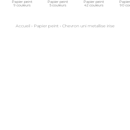
Papier peint
Papier peint
Papier peint
Papier
9 couleurs
5 couleurs
42 couleurs
90 co
Accueil
›
Papier peint
›
Chevron uni metallise irise