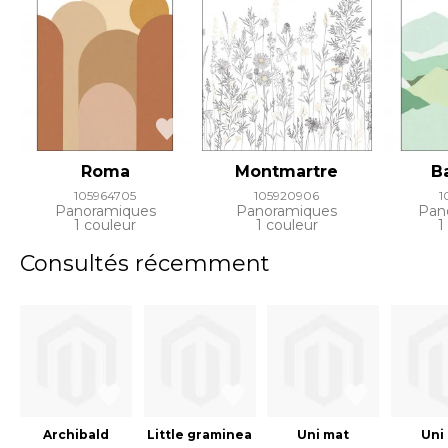
Roma
Montmartre
B
105964705
105920906
1
Panoramiques
Panoramiques
Pan
1 couleur
1 couleur
1
Consultés récemment
Archibald
Little graminea
Uni mat
Uni