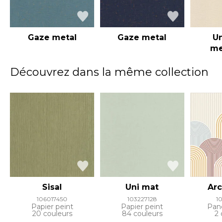
Gaze metal
Gaze metal
Un
me
Découvrez dans la même collection
Sisal
Uni mat
Arc
106017450
103227128
1
Papier peint
Papier peint
Pan
20 couleurs
84 couleurs
2 