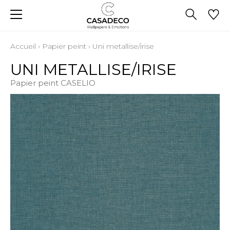
Accueil
›
Papier peint
›
Uni metallise/irise
UNI METALLISE/IRISE
Papier peint CASELIO