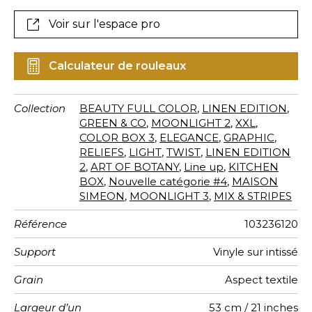
chocolat, havane, praliné…
Voir sur l'espace pro
Calculateur de rouleaux
Collection
BEAUTY FULL COLOR
,
LINEN EDITION
,
GREEN & CO
,
MOONLIGHT 2
,
XXL
,
COLOR BOX 3
,
ELEGANCE
,
GRAPHIC
,
RELIEFS
,
LIGHT
,
TWIST
,
LINEN EDITION
2
,
ART OF BOTANY
,
Line up
,
KITCHEN
BOX
,
Nouvelle catégorie #4
,
MAISON
SIMEON
,
MOONLIGHT 3
,
MIX & STRIPES
Référence
103236120
Support
Vinyle sur intissé
Grain
Aspect textile
Largeur d’un
53 cm / 21 inches