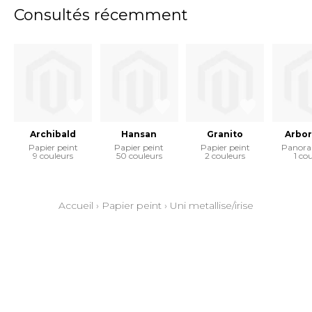
Consultés récemment
Archibald
Hansan
Granito
Arbo
Papier peint
Papier peint
Papier peint
Panora
9 couleurs
50 couleurs
2 couleurs
1 co
Accueil
›
Papier peint
›
Uni metallise/irise