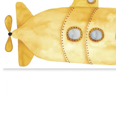
Satin
Taffet
Velour