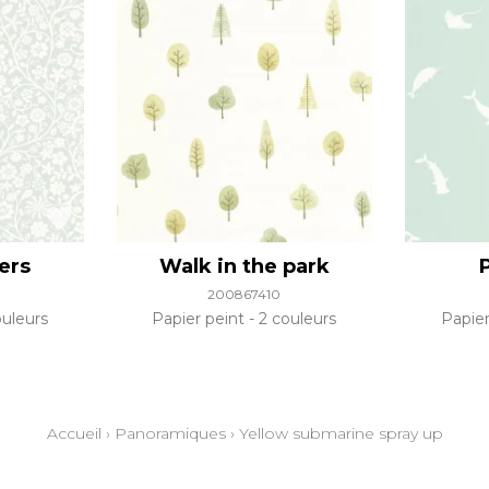
ers
Walk in the park
200867410
uleurs
Papier peint
2 couleurs
Papie
Accueil
›
Panoramiques
›
Yellow submarine spray up