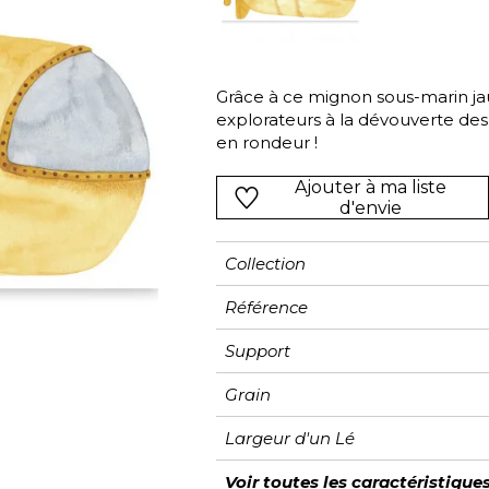
Rose
Rose
Rose
Ornemen
Rayure
as
Rouge
Rouge
Rouge
Petit mot
Végétal
s
Vert
Vert
Vert
Rayures
Grâce à ce mignon sous-marin jau
explorateurs à la dévouverte des
Violet
Violet
Violet
Unis
en rondeur !
Ajouter à ma liste
d'envie
Collection
Référence
Support
Grain
Largeur d'un Lé
Hauteur
Largeur Totale
Nombre de lés
Poids g/m²
Entretien
Pose colle
Dépose
Norme COV
ASTME84
Norme euroclass
Voir toutes les caractéristique