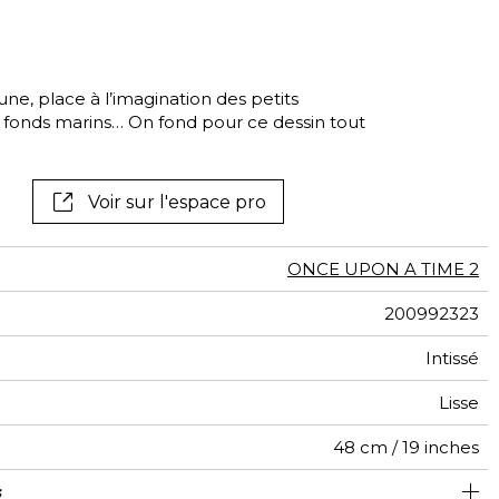
tal
if
ne, place à l’imagination des petits
 fonds marins… On fond pour ce dessin tout
Voir sur l'espace pro
ONCE UPON A TIME 2
200992323
Intissé
Lisse
48 cm / 19 inches
s
78 cm / 31 inches
78 cm / 31 inches
Arrachage à sec
Préencollé
Lavable
Class A
C s1 d0
167
A+
1