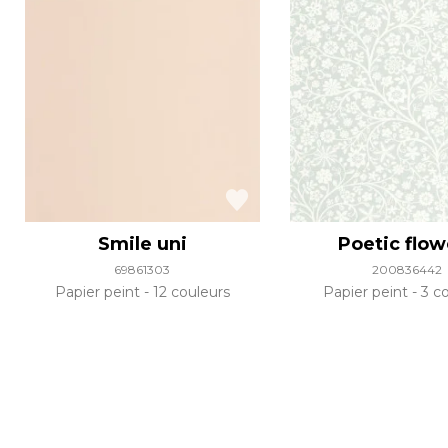
Smile uni
Poetic flow
69861303
200836442
Papier peint
12 couleurs
Papier peint
3 co