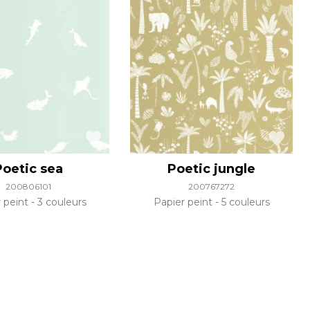
Poetic sea
Poetic jungle
200806101
200767272
r peint
3 couleurs
Papier peint
5 couleurs