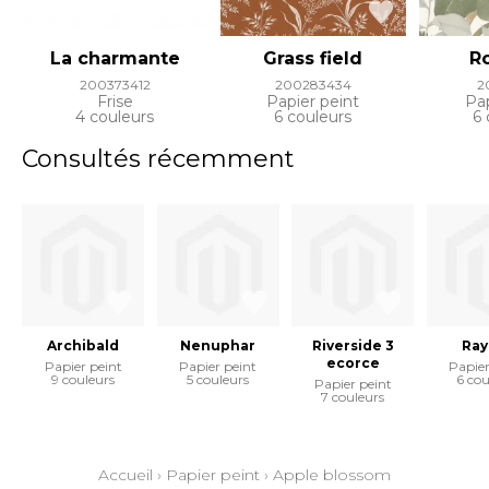
La charmante
Grass field
Ro
200373412
200283434
2
Frise
Papier peint
Pap
4 couleurs
6 couleurs
6 
Consultés récemment
Archibald
Nenuphar
Riverside 3
Ray
ecorce
Papier peint
Papier peint
Papier
9 couleurs
5 couleurs
6 cou
Papier peint
7 couleurs
Accueil
›
Papier peint
›
Apple blossom