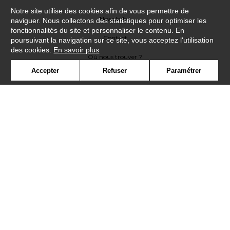
Notre site utilise des cookies afin de vous permettre de
Newsletter
naviguer. Nous collectons des statistiques pour optimiser les
fonctionnalités du site et personnaliser le contenu. En
Contact
poursuivant la navigation sur ce site, vous acceptez l'utilisation
des cookies.
En savoir plus
Où nous trouver ?
Accepter
Refuser
Paramétrer
Lexique
Symbole
Presse
Cookies
Rejoignez-nous !
©Casadeco2019
Confidentialité
Mentions légales