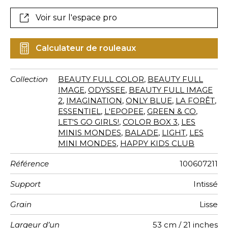
Voir sur l'espace pro
Calculateur de rouleaux
Collection
BEAUTY FULL COLOR
,
BEAUTY FULL
IMAGE
,
ODYSSEE
,
BEAUTY FULL IMAGE
2
,
IMAGINATION
,
ONLY BLUE
,
LA FORÊT
,
ESSENTIEL
,
L'EPOPEE
,
GREEN & CO
,
LET'S GO GIRLS!
,
COLOR BOX 3
,
LES
MINIS MONDES
,
BALADE
,
LIGHT
,
LES
MINI MONDES
,
HAPPY KIDS CLUB
Référence
100607211
Support
Intissé
Grain
Lisse
Largeur d’un
53 cm / 21 inches