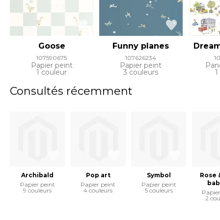
Goose
Funny planes
Dream
107590675
107626234
1
Papier peint
Papier peint
Pan
1 couleur
3 couleurs
1
Consultés récemment
Archibald
Pop art
Symbol
Rose 
bab
Papier peint
Papier peint
Papier peint
9 couleurs
4 couleurs
5 couleurs
Papier
2 cou