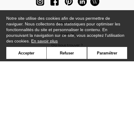
Notre site utilise des cookies afin de vous permettre de
Newsletter
naviguer. Nous collectons des statistiques pour optimiser les
fonctionnalités du site et personnaliser le contenu. En
Contact
poursuivant la navigation sur ce site, vous acceptez l'utilisation
des cookies.
En savoir plus
Où nous trouver ?
Accepter
Refuser
Paramétrer
Lexique
Symbole
Presse
Cookies
Rejoignez-nous !